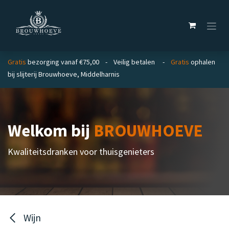
Overslaan naar inhoud
Gratis
bezorging vanaf €75,00 - Veilig betalen -
Gratis
ophalen
bij slijterij Brouwhoeve, Middelharnis
Welkom bij
BROUWHOEVE
Kwaliteitsdranken voor thuisgenieters
Wijn