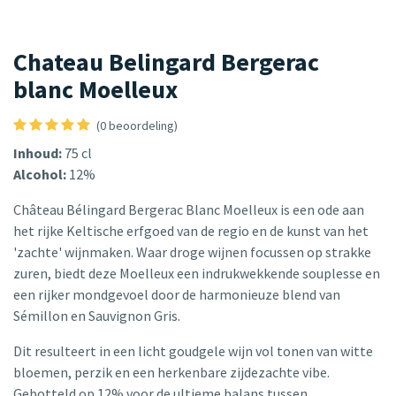
Chateau Belingard Bergerac
blanc Moelleux
(0 beoordeling)
Inhoud:
75 cl
Alcohol:
12%
Château Bélingard Bergerac Blanc Moelleux is een ode aan
het rijke Keltische erfgoed van de regio en de kunst van het
'zachte' wijnmaken. Waar droge wijnen focussen op strakke
zuren, biedt deze Moelleux een indrukwekkende souplesse en
een rijker mondgevoel door de harmonieuze blend van
Sémillon en Sauvignon Gris.
Dit resulteert in een licht goudgele wijn vol tonen van witte
bloemen, perzik en een herkenbare zijdezachte vibe.
Gebotteld op 12% voor de ultieme balans tussen