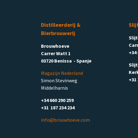
Distilleerderij &
Slij
Bierbrouwerij
Slij
Carr
Brouwhoeve
+34 
Carrer Watt 1
03720 Benissa - Spanje
Slij
Ker
Magazijn Nederland
+31 
Simon Stevinweg
Middelharnis
+34 660 290 259
+31 187 234 234
info@brouwhoeve.com