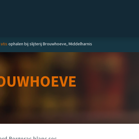
Private label
Delicatessen
Slijterij
Blog
atis
ophalen bij slijterij Brouwhoeve, Middelharnis
OUWHOEVE
ard Bergerac blanc sec