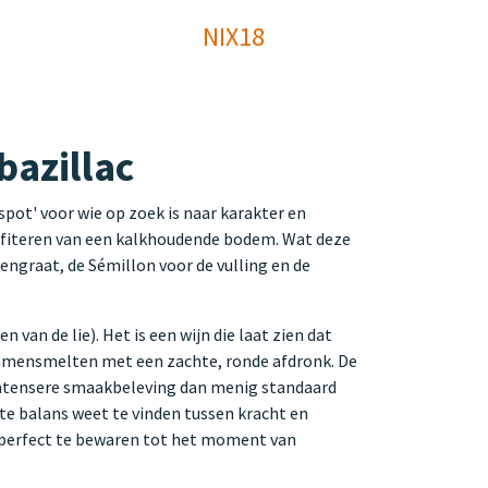
NIX18
bazillac
pot' voor wie op zoek is naar karakter en
profiteren van een kalkhoudende bodem. Wat deze
gengraat, de Sémillon voor de vulling en de
 van de lie). Het is een wijn die laat zien dat
 samensmelten met een zachte, ronde afdronk. De
n intensere smaakbeleving dan menig standaard
cte balans weet te vinden tussen kracht en
ol perfect te bewaren tot het moment van