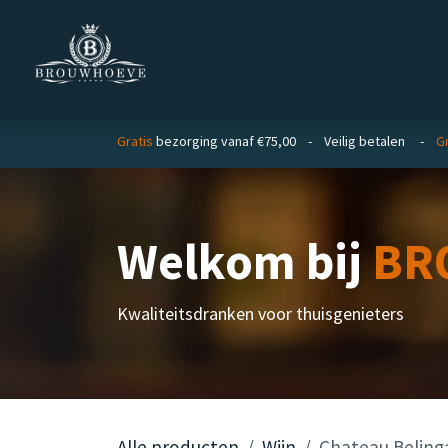
Overslaan naar inhoud
Homepage
Zakelijk
Gratis
bezorging vanaf €75,00 - Veilig betalen -
Gr
Welkom bij
BR
Kwaliteitsdranken voor thuisgenieters
Alle producten
Wijn
Chateau Beling