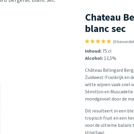
Chateau Be
blanc sec
(0 beoordel
Inhoud:
75 cl
Alcohol:
13,5%
Château Bélingard Berge
Zuidwest-Frankrijk en de
witte wijnen vaak snel 
Sémillon en Muscadelle 
mondgevoel door de maa
Dit resulteert in een b
tropisch fruit en een h
voor de ultieme balans t
structuur.