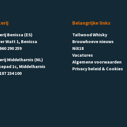
terij
Belangrijke links
terij Benissa (ES)
Tallwood Whisky
er Watt 1, Benissa
Brouwhoeve nieuws
660 290 259
NiX18
Vacatures
terij Middelharnis (NL)
Algemene voorwaarden
kepad 1c, Middelharnis
Privacy beleid & Cookies
187 234 100