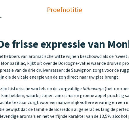
Proefnotitie
De frisse expressie van Mon
efhebbers van aromatische witte wijnen beschouwd als de 'sweet s
n Monbazillac, kijkt uit over de Dordogne-vallei waar de druiven 
xpressie van de drie druivenrassen; de Sauvignon zorgt voor de rug
jn die de vitale energie van de zon direct naar uw glas brengt.
ijn historische wortels en de zorgvuldige
bâtonnage
(het omroeren
t kan hebben, waarbij tonen van citrus en groene appel prachtig
achte textuur zorgt voor een aanzienlijk vollere ervaring en ee
ie bewijst dat de familie de Bosredon al generaties lang de perfe
de levendige aroma's en het verfijnde karakter van de 13,5% alcoh