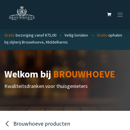
Overslaan naar inhoud
Gratis
bezorging vanaf €75,00 - Veilig betalen -
Gratis
ophalen
bij slijterij Brouwhoeve, Middelharnis
Welkom bij
BROUWHOEVE
Kwaliteitsdranken voor thuisgenieters
Brouwhoeve producten