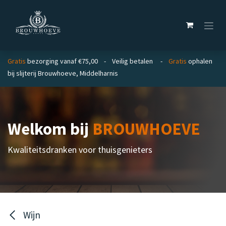
Overslaan naar inhoud
Gratis
bezorging vanaf €75,00 - Veilig betalen -
Gratis
ophalen
bij slijterij Brouwhoeve, Middelharnis
Welkom bij
BROUWHOEVE
Kwaliteitsdranken voor thuisgenieters
Wijn