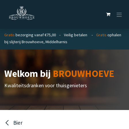
Overslaan naar inhoud
Gratis
bezorging vanaf €75,00 - Veilig betalen -
Gratis
ophalen
bij slijterij Brouwhoeve, Middelharnis
Welkom bij
BROUWHOEVE
Kwaliteitsdranken voor thuisgenieters
Bier