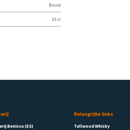
Blond
33 cl
terij
Belangrijke links
terij Benissa (ES)
Tallwood Whisky