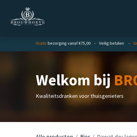
Overslaan naar inhoud
Homepage
Zakelijk
Gratis
bezorging vanaf €75,00 - Veilig betalen -
Gr
Welkom bij
BR
Kwaliteitsdranken voor thuisgenieters
Alle producten
Bier
Dawat dry lager