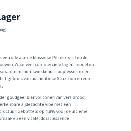
lager
ing)
 een ode aan de klassieke Pilsner-stijl en de
brouwen. Waar veel commerciële lagers inboeten
 variant een indrukwekkende souplesse en een
 het gebruik van authentieke Saaz-hop en een
ng.
lder goudgeel bier vol tonen van vers brood,
erkenbare zijdezachte vibe met een
structuur. Gebotteld op 4,8% voor de ultieme
 smaak en een vitale, dorstlessende