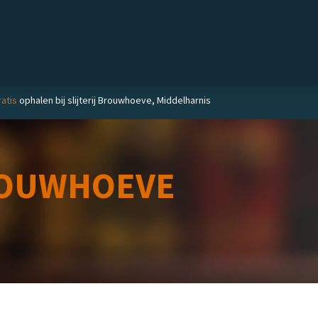
Private label
Delicatessen
Slijterij
Blog
atis
ophalen bij slijterij Brouwhoeve, Middelharnis
OUWHOEVE