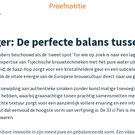
Proefnotitie
er: De perfecte balans tus
bers beschouwd als de 'sweet spot' for wie op zoek is naar een la
expertise van Tsjechische brouwtechnieken met het pure water ui
eid; de Saaz-hop zorgt voor een kristalheldere geur en een subtiel
ie de vitale energie van de Europese brouwcultuur direct naar uw g
ewijding aan authentieke smaken zonder kunstmatige toevoeginge
an hebben, waarbij graanachtige tonen prachtig samensmelten met
chte textuur zorgt voor een aanzienlijk vollere ervaring en een 
jst dat eenvoud de hoogste vorm van verfijning is. De 33 cl fles i
ewaren.
ibare innovatie in zijn meest pure en gebalanceerde vorm. Een vitaal,