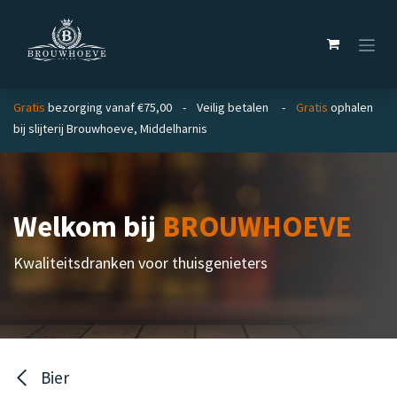
Overslaan naar inhoud
Gratis
bezorging vanaf €75,00 - Veilig betalen -
Gratis
ophalen
bij slijterij Brouwhoeve, Middelharnis
Welkom bij
BROUWHOEVE
Kwaliteitsdranken voor thuisgenieters
Bier