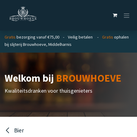
Overslaan naar inhoud
Gratis
bezorging vanaf €75,00 - Veilig betalen -
Gratis
ophalen
bij slijterij Brouwhoeve, Middelharnis
Welkom bij
BROUWHOEVE
Kwaliteitsdranken voor thuisgenieters
Bier