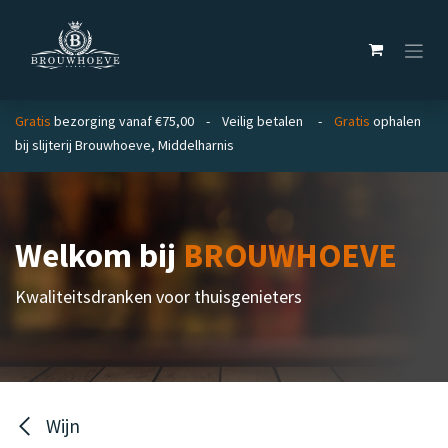
Overslaan naar inhoud
Gratis
bezorging vanaf €75,00 - Veilig betalen -
Gratis
ophalen
bij slijterij Brouwhoeve, Middelharnis
Welkom bij
BROUWHOEVE
Kwaliteitsdranken voor thuisgenieters
Wijn