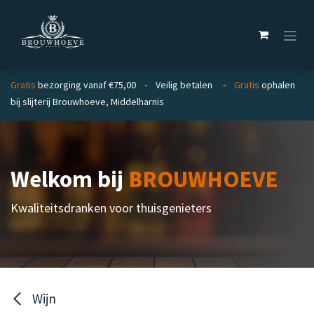
Overslaan naar inhoud
Gratis
bezorging vanaf €75,00 - Veilig betalen -
Gratis
ophalen
bij slijterij Brouwhoeve, Middelharnis
Welkom bij
BROUWHOEVE
Kwaliteitsdranken voor thuisgenieters
Wijn