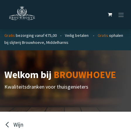
Overslaan naar inhoud
Gratis
bezorging vanaf €75,00 - Veilig betalen -
Gratis
ophalen
bij slijterij Brouwhoeve, Middelharnis
Welkom bij
BROUWHOEVE
Kwaliteitsdranken voor thuisgenieters
Wijn