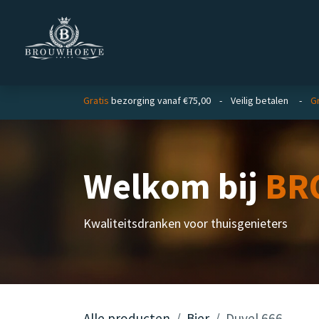
Overslaan naar inhoud
Homepage
Zakelijk
Gratis
bezorging vanaf €75,00 - Veilig betalen -
Gr
Welkom bij
BR
Kwaliteitsdranken voor thuisgenieters
Alle producten
Bier
Duvel 666