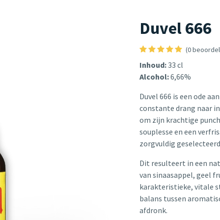
Duvel 666
(0 beoordel
Inhoud:
33 cl
Alcohol:
6,66%
Duvel 666 is een ode aa
constante drang naar in
om zijn krachtige punc
souplesse en een verfr
zorgvuldig geselecteer
Dit resulteert in een na
van sinaasappel, geel f
karakteristieke, vitale
balans tussen aromatisc
afdronk.