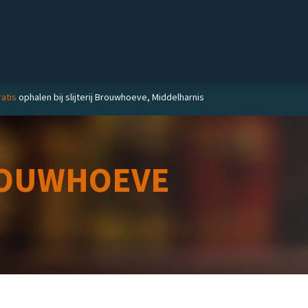
Private label
Delicatessen
Slijterij
Blog
atis
ophalen bij slijterij Brouwhoeve, Middelharnis
OUWHOEVE