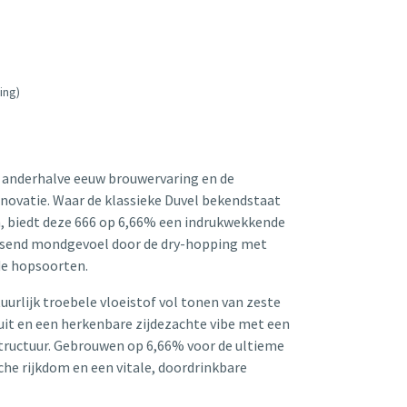
ing)
n anderhalve eeuw brouwervaring en de
novatie. Waar de klassieke Duvel bekendstaat
h, biedt deze 666 op 6,66% een indrukwekkende
issend mondgevoel door de dry-hopping met
de hopsoorten.
tuurlijk troebele vloeistof vol tonen van zeste
ruit en een herkenbare zijdezachte vibe met een
 structuur. Gebrouwen op 6,66% voor de ultieme
he rijkdom en een vitale, doordrinkbare