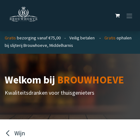
Overslaan naar inhoud
Gratis
bezorging vanaf €75,00 - Veilig betalen -
Gratis
ophalen
bij slijterij Brouwhoeve, Middelharnis
Welkom bij
BROUWHOEVE
Kwaliteitsdranken voor thuisgenieters
Wijn