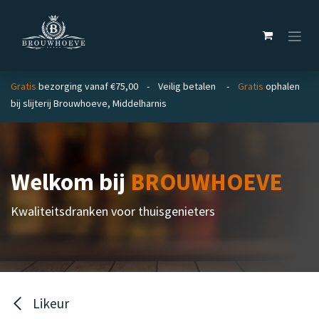
Overslaan naar inhoud
Gratis
bezorging vanaf €75,00 - Veilig betalen -
Gratis
ophalen
bij slijterij Brouwhoeve, Middelharnis
Welkom bij
BROUWHOEVE
Kwaliteitsdranken voor thuisgenieters
Likeur