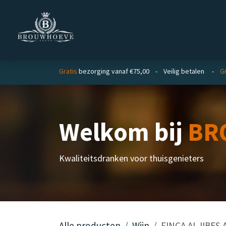
Overslaan naar inhoud
Homepage
Zakelijk
Gratis
bezorging vanaf €75,00 - Veilig betalen -
Gr
Welkom bij
BR
Kwaliteitsdranken voor thuisgenieters
Alle producten
Wijn
FINCA ALJIBES A