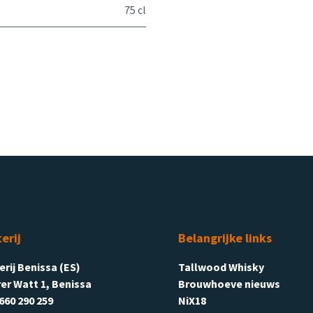
75 cl
terij
Belangrijke links
terij Benissa (ES)
Tallwood Whisky
er Watt 1, Benissa
Brouwhoeve nieuws
660 290 259
NiX18