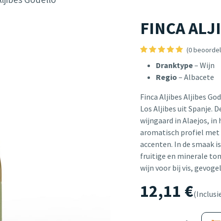
FINCA ALJI
(0 beoordel
Dranktype
– Wijn
Regio
– Albacete
Finca Aljibes Aljibes God
Los Aljibes uit Spanje
wijngaard in Alaejos, in
aromatisch profiel met 
accenten. In de smaak is
fruitige en minerale ton
wijn voor bij vis, gevog
12,11
€
(Inclusi