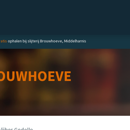
Private label
Delicatessen
Slijterij
Blog
atis
ophalen bij slijterij Brouwhoeve, Middelharnis
OUWHOEVE
ljibes Godello