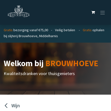
Overslaan naar inhoud
Gratis
bezorging vanaf €75,00 - Veilig betalen -
Gratis
ophalen
bij slijterij Brouwhoeve, Middelharnis
Welkom bij
BROUWHOEVE
Kwaliteitsdranken voor thuisgenieters
Wijn