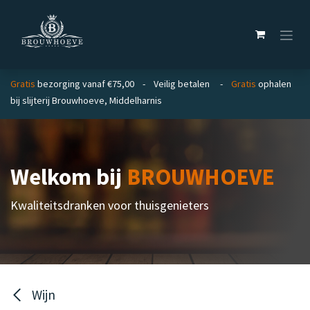
Overslaan naar inhoud
Gratis
bezorging vanaf €75,00 - Veilig betalen -
Gratis
ophalen
bij slijterij Brouwhoeve, Middelharnis
Welkom bij
BROUWHOEVE
Kwaliteitsdranken voor thuisgenieters
Wijn