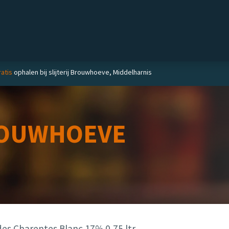
Private label
Delicatessen
Slijterij
Blog
atis
ophalen bij slijterij Brouwhoeve, Middelharnis
OUWHOEVE
es Charentes Blanc 17% 0,75 ltr