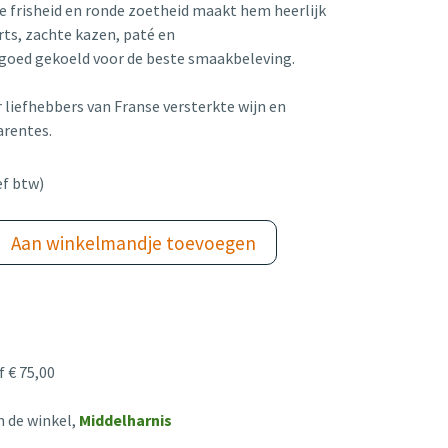
ge frisheid en ronde zoetheid maakt hem heerlijk
erts, zachte kazen, paté en
 goed gekoeld voor de beste smaakbeleving.
 liefhebbers van Franse versterkte wijn en
arentes.
ef btw)
Aan winkelmandje toevoegen
 € 75,00
n de winkel,
Middelharnis