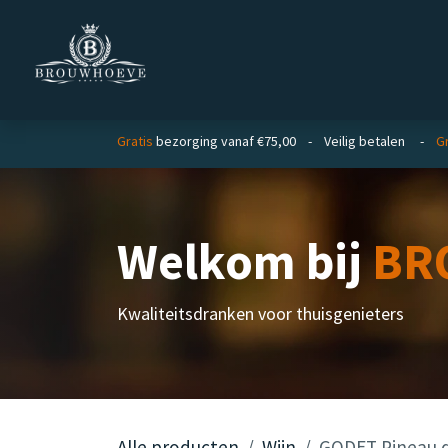
Overslaan naar inhoud
Homepage
Zakelijk
Gratis
bezorging vanaf €75,00 - Veilig betalen -
Gr
Welkom bij
BR
Kwaliteitsdranken voor thuisgenieters
Alle producten
Wijn
GODET Pineau d