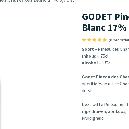
GODET Pin
Blanc 17% 
(0 beoordel
Soort
– Pineau des Cha
Inhoud
– 75cl
Alcohol
– 17%
Godet Pineau des Cha
aperitiefwijn uit de Ch
de-vie.
Deze witte Pineau heef
rijpe druiven, abrikoos,
kruidigheid.