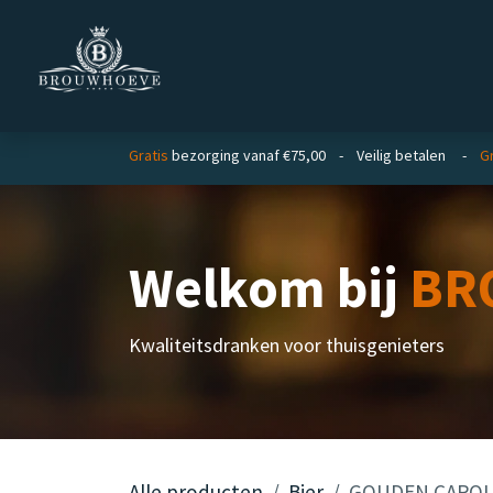
Overslaan naar inhoud
Homepage
Zakelijk
Gratis
bezorging vanaf €75,00 - Veilig betalen -
Gr
Welkom bij
BR
Kwaliteitsdranken voor thuisgenieters
Alle producten
Bier
GOUDEN CAROLUS