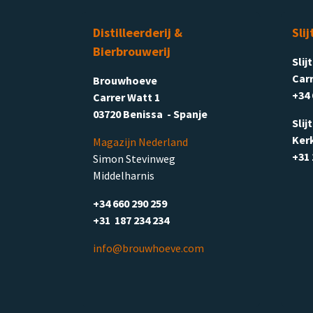
Distilleerderij &
Slij
Bierbrouwerij
Slij
Carr
Brouwhoeve
+34 
Carrer Watt 1
03720 Benissa - Spanje
Slij
Ker
Magazijn Nederland
+31 
Simon Stevinweg
Middelharnis
+34 660 290 259
+31 187 234 234
info@brouwhoeve.com