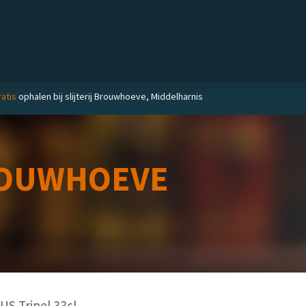
Private label
Delicatessen
Slijterij
Blog
atis
ophalen bij slijterij Brouwhoeve, Middelharnis
OUWHOEVE
 Tripel 33cl