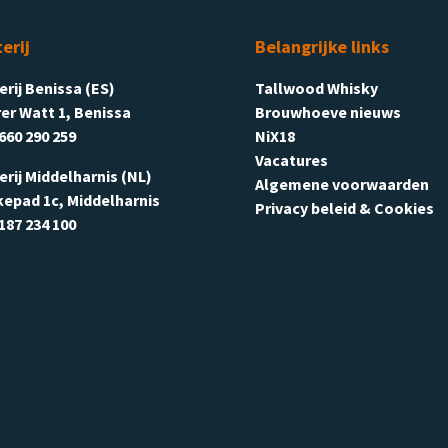
terij
Belangrijke links
terij Benissa (ES)
Tallwood Whisky
er Watt 1, Benissa
Brouwhoeve nieuws
660 290 259
NiX18
Vacatures
terij Middelharnis (NL)
Algemene voorwaarden
kepad 1c, Middelharnis
Privacy beleid & Cookies
187 234 100