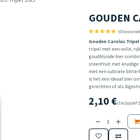
GOUDEN CA
(0 beoordel
Gouden Carolus Tripel
tripel met een volle, ri
goudblonde bier combine
steenfruit met kruidige
met een subtiele bitter
is het een ideaal bier om
gerechten of als digesti
2,10
€
(Inclusief 