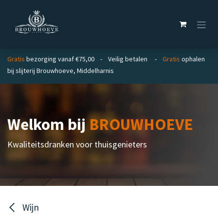
Overslaan naar inhoud
Gratis
bezorging vanaf €75,00 - Veilig betalen -
Gratis
ophalen
bij slijterij Brouwhoeve, Middelharnis
Welkom bij
BROUWHOEVE
Kwaliteitsdranken voor thuisgenieters
Wijn