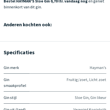
Bestel HAYMAN'S Sloe Gin 0,70 ltr. vandaag nog
en geniet
binnenkort van dit gin.
Anderen kochten ook:
Specificaties
Gin merk
Hayman's
Gin
Fruitig/zoet
,
Licht zoet
smaakprofiel
Gin stijl
Sloe Gin
,
Gin likeur
Gin uit (land)
Verenigd Koninkrijk