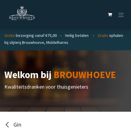
Overslaan naar inhoud
Gratis
bezorging vanaf €75,00 - Veilig betalen -
Gratis
ophalen
bij slijterij Brouwhoeve, Middelharnis
Welkom bij
BROUWHOEVE
Kwaliteitsdranken voor thuisgenieters
Gin