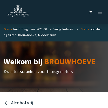
Overslaan naar inhoud
Gratis
bezorging vanaf €75,00 - Veilig betalen -
Gratis
ophalen
bij slijterij Brouwhoeve, Middelharnis
Welkom bij
BROUWHOEVE
Kwaliteitsdranken voor thuisgenieters
Alcohol vrij