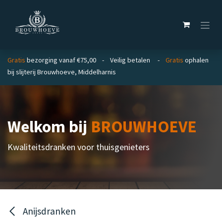
Overslaan naar inhoud
Gratis
bezorging vanaf €75,00 - Veilig betalen -
Gratis
ophalen
bij slijterij Brouwhoeve, Middelharnis
Welkom bij
BROUWHOEVE
Kwaliteitsdranken voor thuisgenieters
Anijsdranken