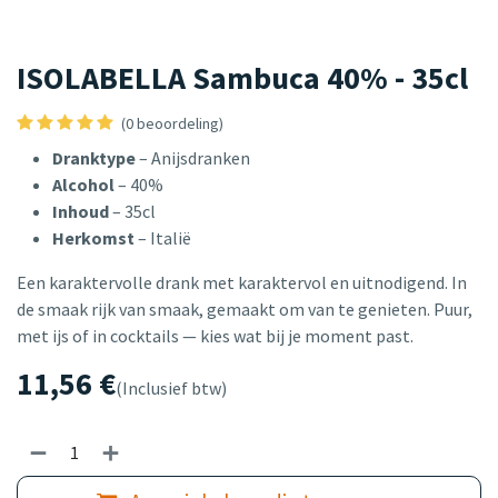
ISOLABELLA Sambuca 40% - 35cl
(0 beoordeling)
Dranktype
– Anijsdranken
Alcohol
– 40%
Inhoud
– 35cl
Herkomst
– Italië
Een karaktervolle drank met karaktervol en uitnodigend. In
de smaak rijk van smaak, gemaakt om van te genieten. Puur,
met ijs of in cocktails — kies wat bij je moment past.
11,56
€
(Inclusief btw)