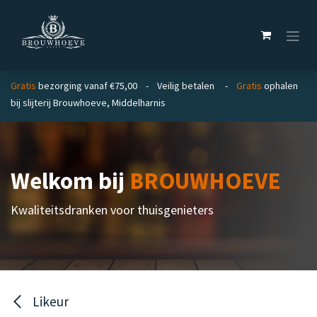
Overslaan naar inhoud
Gratis
bezorging vanaf €75,00 - Veilig betalen -
Gratis
ophalen
bij slijterij Brouwhoeve, Middelharnis
Welkom bij
BROUWHOEVE
Kwaliteitsdranken voor thuisgenieters
Likeur