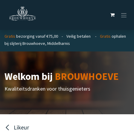
Overslaan naar inhoud
Gratis
bezorging vanaf €75,00 - Veilig betalen -
Gratis
ophalen
bij slijterij Brouwhoeve, Middelharnis
Welkom bij
BROUWHOEVE
Kwaliteitsdranken voor thuisgenieters
Likeur