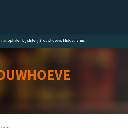
Private label
Delicatessen
Slijterij
Blog
atis
ophalen bij slijterij Brouwhoeve, Middelharnis
OUWHOEVE
Lines