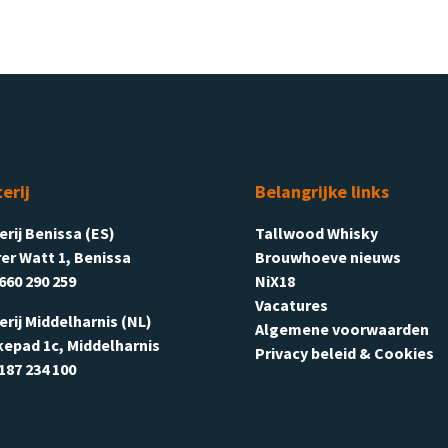
terij
Belangrijke links
terij Benissa (ES)
Tallwood Whisky
er Watt 1, Benissa
Brouwhoeve nieuws
660 290 259
NiX18
Vacatures
terij Middelharnis (NL)
Algemene voorwaarden
kepad 1c, Middelharnis
Privacy beleid & Cookies
187 234 100