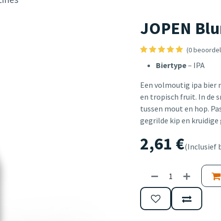
JOPEN Blur
(0 beoordel
Biertype
– IPA
Een volmoutig ipa bier 
en tropisch fruit. In d
tussen mout en hop. Past
gegrilde kip en kruidige
2,61
€
(Inclusief 