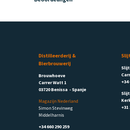
Distilleerderij &
Slij
Bierbrouwerij
Slij
Carr
Brouwhoeve
+34 
Carrer Watt 1
03720 Benissa - Spanje
Slij
Ker
Magazijn Nederland
+31 
Simon Stevinweg
Middelharnis
+34 660 290 259