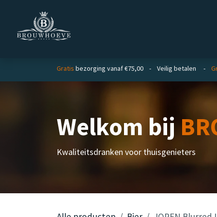
Overslaan naar inhoud
Homepage
Zakelijk
Gratis
bezorging vanaf €75,00 - Veilig betalen -
Gr
Welkom bij
BR
Kwaliteitsdranken voor thuisgenieters
Alle producten
Bier
JOPEN Blurred 