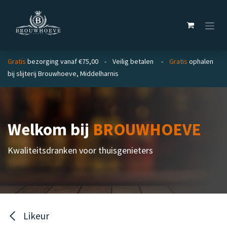
Overslaan naar inhoud
Gratis
bezorging vanaf €75,00 - Veilig betalen -
Gratis
ophalen
bij slijterij Brouwhoeve, Middelharnis
Welkom bij
BROUWHOEVE
Kwaliteitsdranken voor thuisgenieters
Likeur