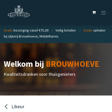
Overslaan naar inhoud
Gratis
bezorging vanaf €75,00 - Veilig betalen -
Gratis
ophalen
bij slijterij Brouwhoeve, Middelharnis
Welkom bij
BROUWHOEVE
Kwaliteitsdranken voor thuisgenieters
Likeur