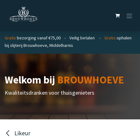
Overslaan naar inhoud
Gratis
bezorging vanaf €75,00 - Veilig betalen -
Gratis
ophalen
bij slijterij Brouwhoeve, Middelharnis
Welkom bij
BROUWHOEVE
Kwaliteitsdranken voor thuisgenieters
Likeur