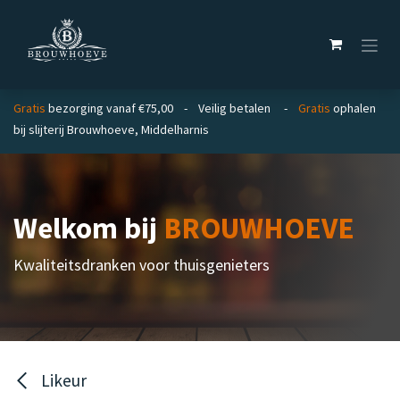
Overslaan naar inhoud
Gratis
bezorging vanaf €75,00 - Veilig betalen -
Gratis
ophalen
bij slijterij Brouwhoeve, Middelharnis
Welkom bij
BROUWHOEVE
Kwaliteitsdranken voor thuisgenieters
Likeur