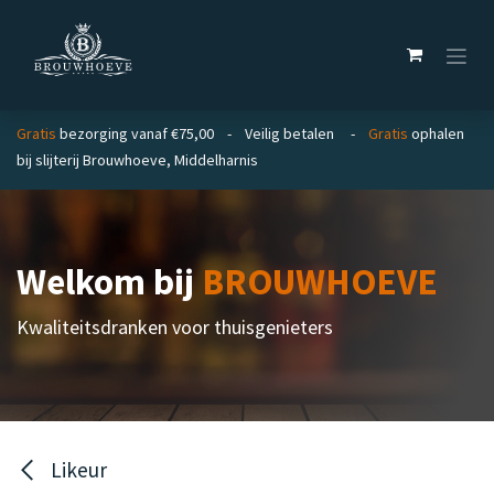
Overslaan naar inhoud
Gratis
bezorging vanaf €75,00 - Veilig betalen -
Gratis
ophalen
bij slijterij Brouwhoeve, Middelharnis
Welkom bij
BROUWHOEVE
Kwaliteitsdranken voor thuisgenieters
Likeur