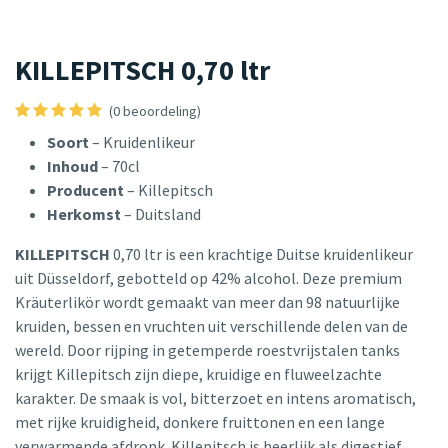
KILLEPITSCH 0,70 ltr
(0 beoordeling)
Soort
– Kruidenlikeur
Inhoud
– 70cl
Producent
– Killepitsch
Herkomst
– Duitsland
KILLEPITSCH
0,70 ltr is een krachtige Duitse kruidenlikeur
uit Düsseldorf, gebotteld op 42% alcohol. Deze premium
Kräuterlikör wordt gemaakt van meer dan 98 natuurlijke
kruiden, bessen en vruchten uit verschillende delen van de
wereld. Door rijping in getemperde roestvrijstalen tanks
krijgt Killepitsch zijn diepe, kruidige en fluweelzachte
karakter. De smaak is vol, bitterzoet en intens aromatisch,
met rijke kruidigheid, donkere fruittonen en een lange
verwarmende afdronk. Killepitsch is heerlijk als digestief,