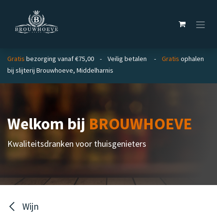
Overslaan naar inhoud
Gratis
bezorging vanaf €75,00 - Veilig betalen -
Gratis
ophalen
bij slijterij Brouwhoeve, Middelharnis
Welkom bij
BROUWHOEVE
Kwaliteitsdranken voor thuisgenieters
Wijn