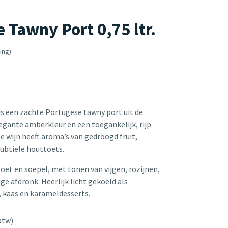
 Tawny Port 0,75 ltr.
ing)
s een zachte Portugese tawny port uit de
egante amberkleur en een toegankelijk, rijp
e wijn heeft aroma’s van gedroogd fruit,
ubtiele houttoets.
 zoet en soepel, met tonen van vijgen, rozijnen,
ige afdronk. Heerlijk licht gekoeld als
, kaas en karameldesserts.
btw)