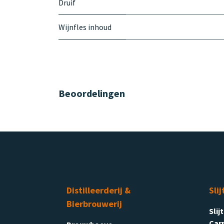
Druif
Wijnfles inhoud
Beoordelingen
Distilleerderij &
Slij
Bierbrouwerij
Slij
Carr