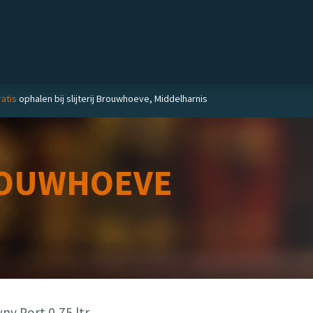
Private label
Delicatessen
Slijterij
Blog
atis
ophalen bij slijterij Brouwhoeve, Middelharnis
OUWHOEVE
y Port 0,75 ltr.