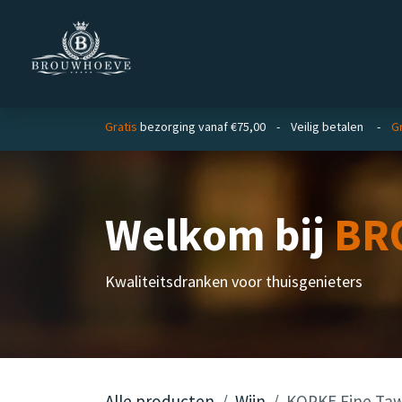
Overslaan naar inhoud
Homepage
Zakelijk
Gratis
bezorging vanaf €75,00 - Veilig betalen -
Gr
Welkom bij
BR
Kwaliteitsdranken voor thuisgenieters
Alle producten
Wijn
KOPKE Fine Tawn