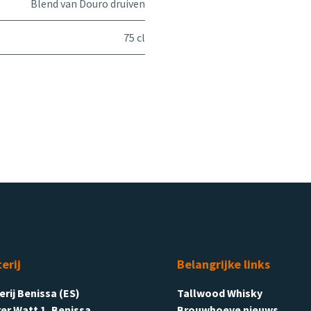
Blend van Douro druiven
75 cl
terij
Belangrijke links
terij Benissa (ES)
Tallwood Whisky
er Watt 1, Benissa
Brouwhoeve nieuws