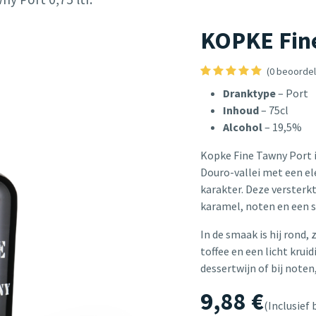
KOPKE Fine
(0 beoordel
Dranktype
– Port
Inhoud
– 75cl
Alcohol
– 19,5%
Kopke Fine Tawny Port i
Douro-vallei met een el
karakter. Deze versterkt
karamel, noten en een s
In de smaak is hij rond,
toffee en een licht kruid
dessertwijn of bij noten
9,88
€
(Inclusief 