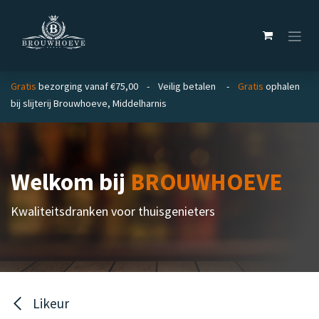
Overslaan naar inhoud
Gratis
bezorging vanaf €75,00 - Veilig betalen -
Gratis
ophalen
bij slijterij Brouwhoeve, Middelharnis
Welkom bij
BROUWHOEVE
Kwaliteitsdranken voor thuisgenieters
Likeur