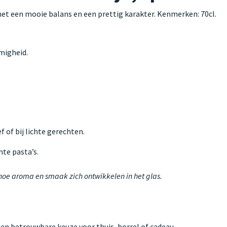
met een mooie balans en een prettig karakter. Kenmerken: 70cl.
emigheid.
f of bij lichte gerechten.
hte pasta’s.
 hoe aroma en smaak zich ontwikkelen in het glas.
Een betrouwbare keuze voor thuis, borrel of cadeau.