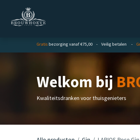
Overslaan naar inhoud
Homepage
Zakelijk
Gratis
bezorging vanaf €75,00 - Veilig betalen -
Gr
Welkom bij
BR
Kwaliteitsdranken voor thuisgenieters
Alle producten
Gin
LARIOS Rose Gin 0