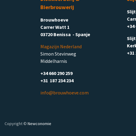
Bierbrouwerij
Slij
Carr
Brouwhoeve
+34 
Carrer Watt 1
03720 Benissa - Spanje
Slij
Ker
Magazijn Nederland
+31 
Simon Stevinweg
Middelharnis
+34 660 290 259
+31 187 234 234
info@brouwhoeve.com
Copyright ©
Newconomie