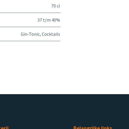
70 cl
37 t/m 40%
Gin-Tonic
,
Cocktails
terij
Belangrijke links