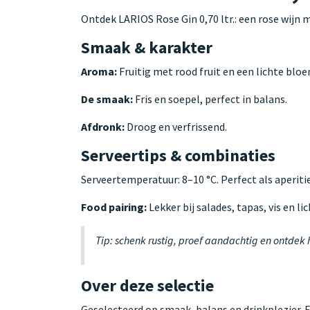
Ontdek LARIOS Rose Gin 0,70 ltr.: een rose wijn 
Smaak & karakter
Aroma:
Fruitig met rood fruit en een lichte blo
De smaak:
Fris en soepel, perfect in balans.
Afdronk:
Droog en verfrissend.
Serveertips & combinaties
Serveertemperatuur: 8–10 °C. Perfect als aperitie
Food pairing:
Lekker bij salades, tapas, vis en lic
Tip: schenk rustig, proef aandachtig en ontdek
Over deze selectie
Geselecteerd op smaak, balans en drinkplezier. 