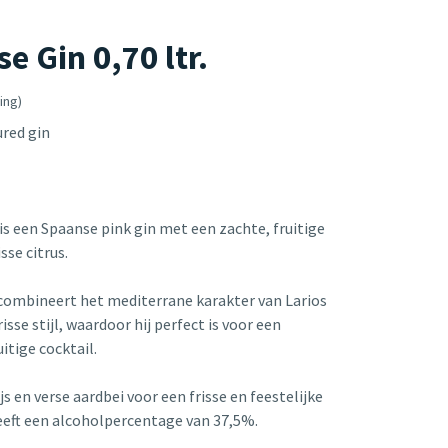
 Gin 0,70 ltr.
ing)
ured gin
is een Spaanse pink gin met een zachte, fruitige
sse citrus.
combineert het mediterrane karakter van Larios
sse stijl, waardoor hij perfect is voor een
itige cocktail.
js en verse aardbei voor een frisse en feestelijke
heeft een alcoholpercentage van 37,5%.