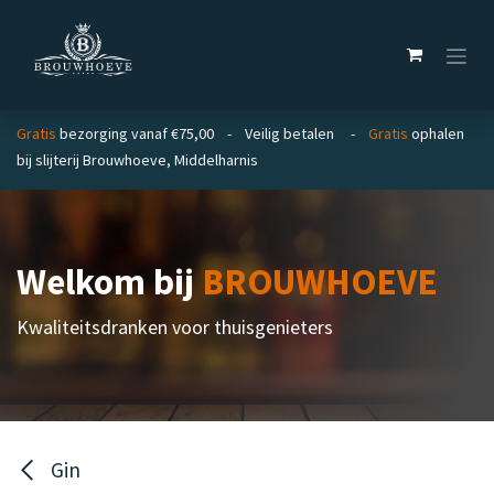
Overslaan naar inhoud
Gratis
bezorging vanaf €75,00 - Veilig betalen -
Gratis
ophalen
bij slijterij Brouwhoeve, Middelharnis
Welkom bij
BROUWHOEVE
Kwaliteitsdranken voor thuisgenieters
Gin