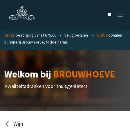
Overslaan naar inhoud
Gratis
bezorging vanaf €75,00 - Veilig betalen -
Gratis
ophalen
bij slijterij Brouwhoeve, Middelharnis
Welkom bij
BROUWHOEVE
Kwaliteitsdranken voor thuisgenieters
Wijn