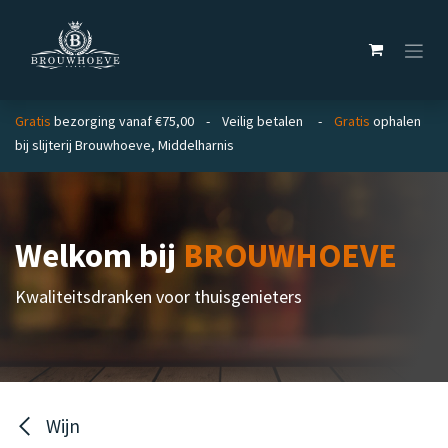
Overslaan naar inhoud
Gratis
bezorging vanaf €75,00 - Veilig betalen -
Gratis
ophalen
bij slijterij Brouwhoeve, Middelharnis
Welkom bij
BROUWHOEVE
Kwaliteitsdranken voor thuisgenieters
Wijn