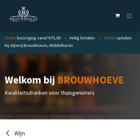
Overslaan naar inhoud
Gratis
bezorging vanaf €75,00 - Veilig betalen -
Gratis
ophalen
bij slijterij Brouwhoeve, Middelharnis
Welkom bij
BROUWHOEVE
Kwaliteitsdranken voor thuisgenieters
Wijn