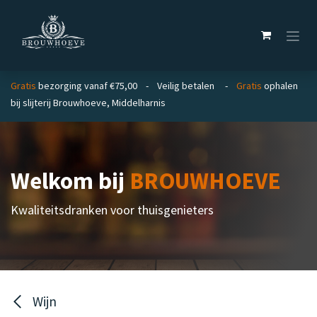
Overslaan naar inhoud
Gratis
bezorging vanaf €75,00 - Veilig betalen -
Gratis
ophalen
bij slijterij Brouwhoeve, Middelharnis
Welkom bij
BROUWHOEVE
Kwaliteitsdranken voor thuisgenieters
Wijn