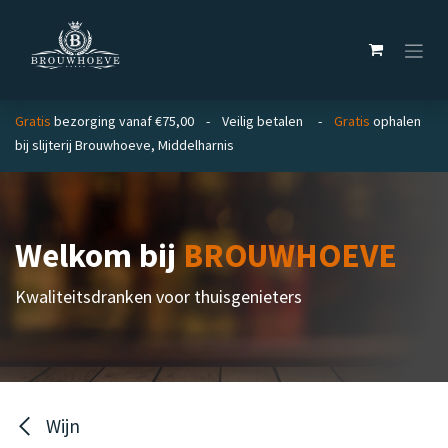
Overslaan naar inhoud
Gratis
bezorging vanaf €75,00 - Veilig betalen -
Gratis
ophalen
bij slijterij Brouwhoeve, Middelharnis
Welkom bij
BROUWHOEVE
Kwaliteitsdranken voor thuisgenieters
Wijn