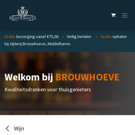
Overslaan naar inhoud
Gratis
bezorging vanaf €75,00 - Veilig betalen -
Gratis
ophalen
bij slijterij Brouwhoeve, Middelharnis
Welkom bij
BROUWHOEVE
Kwaliteitsdranken voor thuisgenieters
Wijn