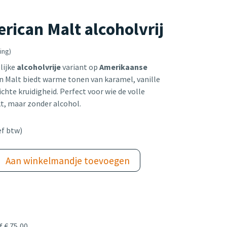
rican Malt alcoholvrij
ing)
lijke
alcoholvrije
variant op
Amerikaanse
an Malt biedt warme tonen van karamel, vanille
chte kruidigheid. Perfect voor wie de volle
t, maar zonder alcohol.
ef btw)
Aan winkelmandje toevoegen
 € 75,00