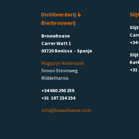
Distilleerderij &
Slij
Bierbrouwerij
Slij
Carr
Brouwhoeve
+34 
Carrer Watt 1
03720 Benissa - Spanje
Slij
Ker
Magazijn Nederland
+31 
Simon Stevinweg
Middelharnis
+34 660 290 259
+31 187 234 234
info@brouwhoeve.com