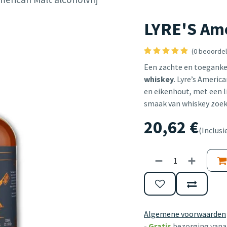
LYRE'S Ame
(0 beoordel
Een zachte en toeganke
whiskey
. Lyre’s Americ
en eikenhout, met een li
smaak van whiskey zoek
20,62
€
(Inclusi
Algemene voorwaarden
-
Gratis
bezorging vanaf