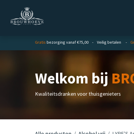
Overslaan naar inhoud
Homepage
Zakelijk
Gratis
bezorging vanaf €75,00 - Veilig betalen -
Gr
Welkom bij
BR
Kwaliteitsdranken voor thuisgenieters
Alle producten
Alcohol vrij
LYRE'S A