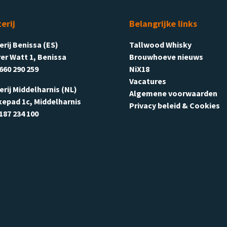
terij
Belangrijke links
terij Benissa (ES)
Tallwood Whisky
er Watt 1, Benissa
Brouwhoeve nieuws
660 290 259
NiX18
Vacatures
terij Middelharnis (NL)
Algemene voorwaarden
kepad 1c, Middelharnis
Privacy beleid & Cookies
187 234 100