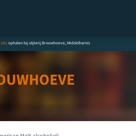
Private label
Delicatessen
Slijterij
Blog
atis
ophalen bij slijterij Brouwhoeve, Middelharnis
OUWHOEVE
merican Malt alcoholvrij