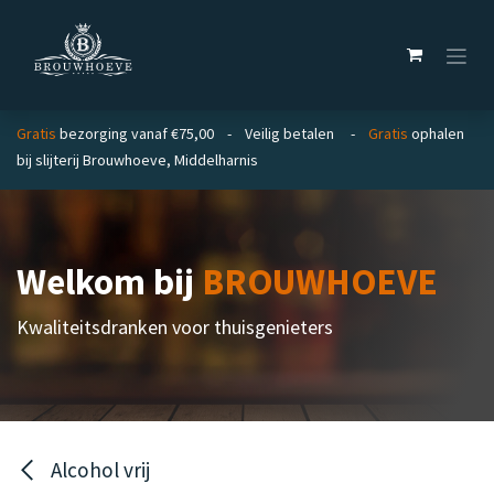
Overslaan naar inhoud
Gratis
bezorging vanaf €75,00 - Veilig betalen -
Gratis
ophalen
bij slijterij Brouwhoeve, Middelharnis
Welkom bij
BROUWHOEVE
Kwaliteitsdranken voor thuisgenieters
Alcohol vrij