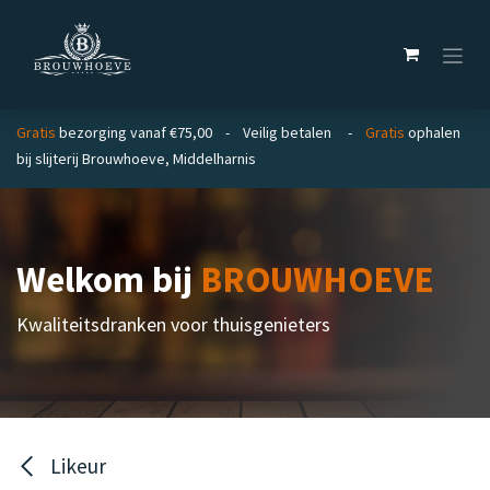
Overslaan naar inhoud
Gratis
bezorging vanaf €75,00 - Veilig betalen -
Gratis
ophalen
bij slijterij Brouwhoeve, Middelharnis
Welkom bij
BROUWHOEVE
Kwaliteitsdranken voor thuisgenieters
Likeur