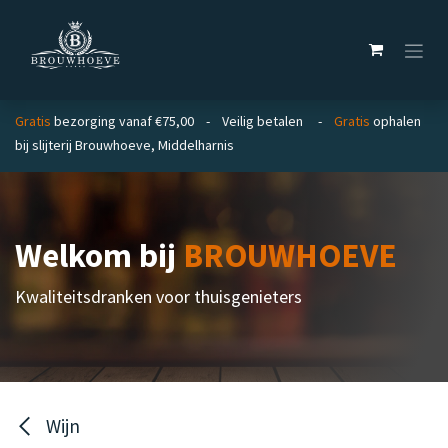
Overslaan naar inhoud
Gratis
bezorging vanaf €75,00 - Veilig betalen -
Gratis
ophalen
bij slijterij Brouwhoeve, Middelharnis
Welkom bij
BROUWHOEVE
Kwaliteitsdranken voor thuisgenieters
Wijn