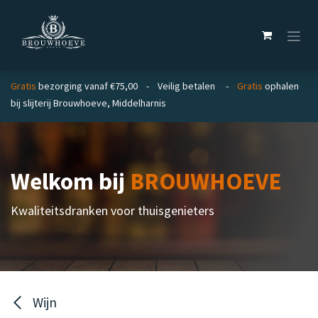
Overslaan naar inhoud
Gratis
bezorging vanaf €75,00 - Veilig betalen -
Gratis
ophalen
bij slijterij Brouwhoeve, Middelharnis
Welkom bij
BROUWHOEVE
Kwaliteitsdranken voor thuisgenieters
Wijn