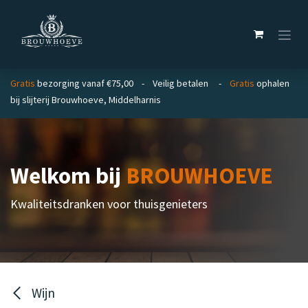
Overslaan naar inhoud
Gratis
bezorging vanaf €75,00 - Veilig betalen -
Gratis
ophalen
bij slijterij Brouwhoeve, Middelharnis
Welkom bij
BROUWHOEVE
Kwaliteitsdranken voor thuisgenieters
Wijn