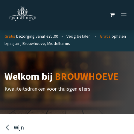
Overslaan naar inhoud
Gratis
bezorging vanaf €75,00 - Veilig betalen -
Gratis
ophalen
bij slijterij Brouwhoeve, Middelharnis
Welkom bij
BROUWHOEVE
Kwaliteitsdranken voor thuisgenieters
Wijn