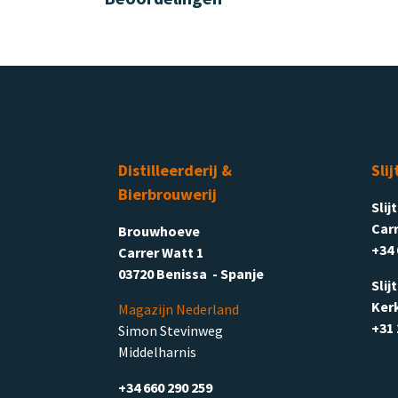
Distilleerderij &
Slij
Bierbrouwerij
Slij
Carr
Brouwhoeve
+34 
Carrer Watt 1
03720 Benissa - Spanje
Slij
Ker
Magazijn Nederland
+31 
Simon Stevinweg
Middelharnis
+34 660 290 259