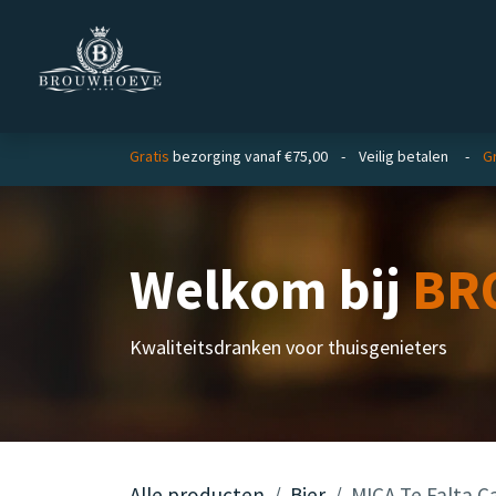
Overslaan naar inhoud
Homepage
Zakelijk
Gratis
bezorging vanaf €75,00 - Veilig betalen -
Gr
Welkom bij
BR
Kwaliteitsdranken voor thuisgenieters
Alle producten
Bier
MICA Te Falta 