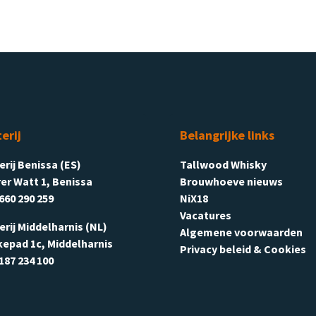
terij
Belangrijke links
terij Benissa (ES)
Tallwood Whisky
er Watt 1, Benissa
Brouwhoeve nieuws
660 290 259
NiX18
Vacatures
terij Middelharnis (NL)
Algemene voorwaarden
kepad 1c, Middelharnis
Privacy beleid & Cookies
187 234 100