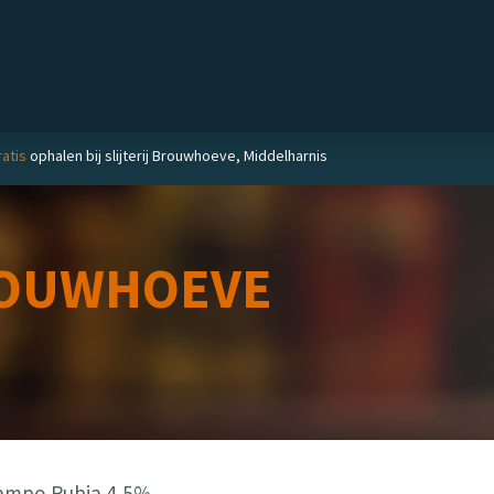
Private label
Delicatessen
Slijterij
Blog
atis
ophalen bij slijterij Brouwhoeve, Middelharnis
OUWHOEVE
Campo Rubia 4,5%