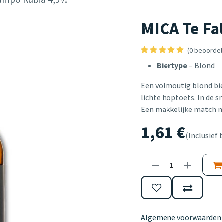
MICA Te Fa
(0 beoordel
Biertype
– Blond
Een volmoutig blond bie
lichte hoptoets. In de 
Een makkelijke match me
1,61
€
(Inclusief 
Algemene voorwaarden